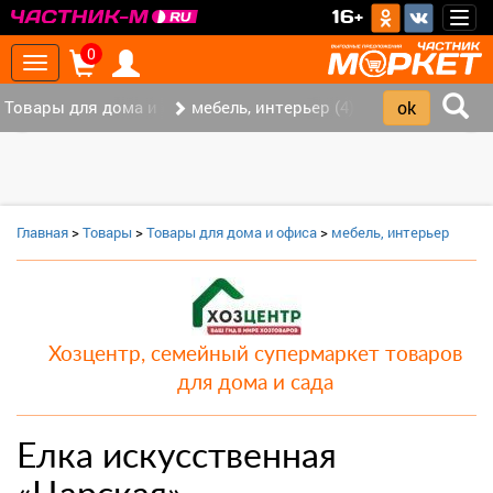
>
16+
Togg
navig
0
Toggle
navigation
Товары для дома и офиса (8)
мебель, интерьер (4)
‹
›
Главная
>
Товары
>
Товары для дома и офиса
>
мебель, интерьер
Хозцентр, семейный супермаркет товаров
для дома и сада
Елка искусственная