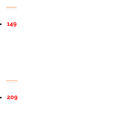
149
209