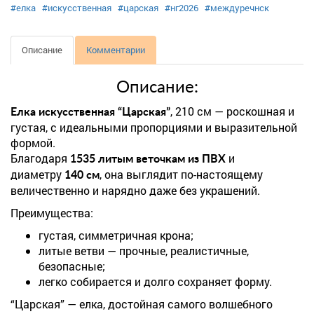
#елка
#искусственная
#царская
#нг2026
#междуречнск
Описание
Комментарии
Описание:
, 210 см — роскошная и
Елка искусственная “Царская”
густая, с идеальными пропорциями и выразительной
формой.
Благодаря
и
1535 литым веточкам из ПВХ
диаметру
, она выглядит по-настоящему
140 см
величественно и нарядно даже без украшений.
Преимущества:
густая, симметричная крона;
литые ветви — прочные, реалистичные,
безопасные;
легко собирается и долго сохраняет форму.
“Царская” — елка, достойная самого волшебного