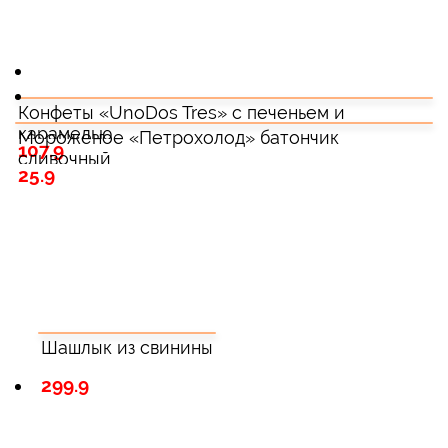
Конфеты «UnoDos Tres» с печеньем и
карамелью
Мороженое «Петрохолод» батончик
107.9
сливочный
25.9
Шашлык из свинины
299.9