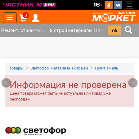
>
16+
Togg
navig
0
Toggle
navigation
Ремонт, строительство (420)
стройматериалы (188)
Товары
Светофор, магазин низких цен
Грунт эмаль
‹
›
Информация не проверена
Цена товара может быть не актуальна или товар уже
распродан.