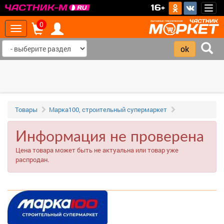
>
16+
Togg
navig
0
Toggle
navigation
Товары
Марка100, строительный супермаркет
Информация не проверена
Цена товара может быть не актуальна или товар уже
распродан.