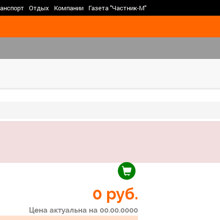
>
анспорт
Отдых
Компании
Газета "Частник-М"
0 руб.
Цена актуальна на 00.00.0000