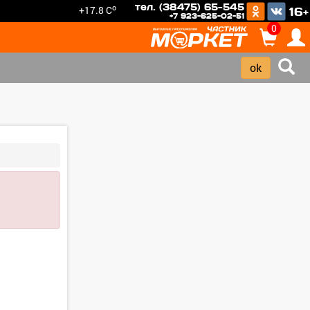
тел. (38475) 65-545
o
+17.8 C
16+
+7 923-625-02-51
0