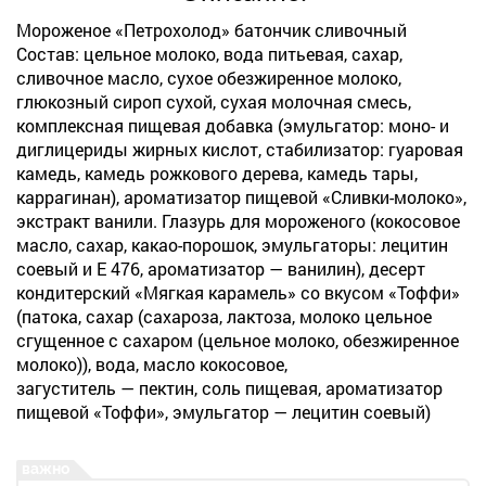
Мороженое «Петрохолод» батончик сливочный
Состав: цельное молоко, вода питьевая, сахар,
сливочное масло, сухое обезжиренное молоко,
глюкозный сироп сухой, сухая молочная смесь,
комплексная пищевая добавка (эмульгатор: моно- и
диглицериды жирных кислот, стабилизатор: гуаровая
камедь, камедь рожкового дерева, камедь тары,
каррагинан), ароматизатор пищевой «Сливки-молоко»,
экстракт ванили. Глазурь для мороженого (кокосовое
масло, сахар, какао-порошок, эмульгаторы: лецитин
соевый и Е 476, ароматизатор — ванилин), десерт
кондитерский «Мягкая карамель» со вкусом «Тоффи»
(патока, сахар (сахароза, лактоза, молоко цельное
сгущенное с сахаром (цельное молоко, обезжиренное
молоко)), вода, масло кокосовое,
загуститель — пектин, соль пищевая, ароматизатор
пищевой «Тоффи», эмульгатор — лецитин соевый)