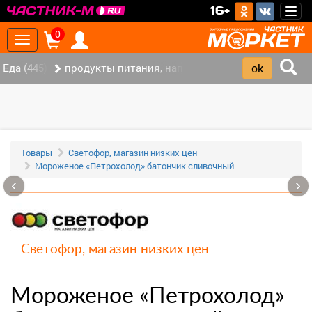
>
16+
Togg
navig
0
Toggle
navigation
Еда (445)
продукты питания, напитки (337)
Товары
Светофор, магазин низких цен
Мороженое «Петрохолод» батончик сливочный
‹
›
Светофор, магазин низких цен
Мороженое «Петрохолод»