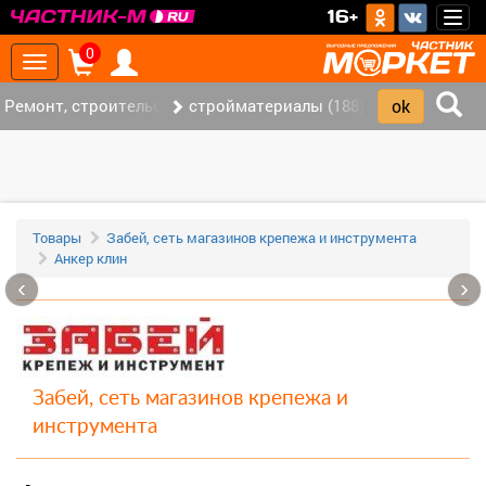
>
16+
Togg
navig
0
Toggle
navigation
Ремонт, строительство (420)
стройматериалы (188)
Товары
Забей, сеть магазинов крепежа и инструмента
Анкер клин
‹
›
Забей, сеть магазинов крепежа и
инструмента