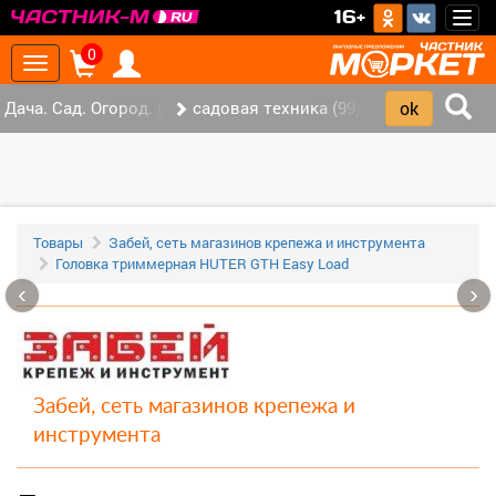
>
16+
Togg
navig
0
Toggle
navigation
Дача. Сад. Огород. (147)
садовая техника (99)
Товары
Забей, сеть магазинов крепежа и инструмента
Головка триммерная HUTER GTH Easy Load
‹
›
Забей, сеть магазинов крепежа и
инструмента