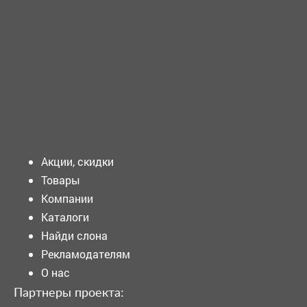
ТРЕБУЕТСЯ - ЗАВЕДУЮЩИЙ отделением - врач по
паллиативной медицинской помощи ...
Подать объявление
Акции, скидки
Товары
Компании
Каталоги
Найди слона
Рекламодателям
О нас
Партнеры проекта: