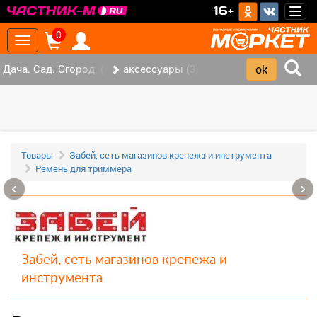
>
16+
Togg
navig
0
Toggle
navigation
Дача. Сад. Огород. (147)
аксессуары (3)
Товары
Забей, сеть магазинов крепежа и инструмента
Ремень для триммера
‹
›
Забей, сеть магазинов крепежа и
инструмента