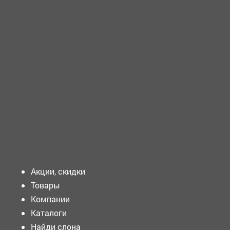
ТРЕБУЕТСЯ - МЛАДШАЯ медицинская сестра по уходу за
больными ...
ТРЕБУЕТСЯ - ВОДИТЕЛЬ автомобиля (категория С)
Требования к кандидату:...
Подать объявление
Акции, скидки
Товары
Компании
Каталоги
Найди слона