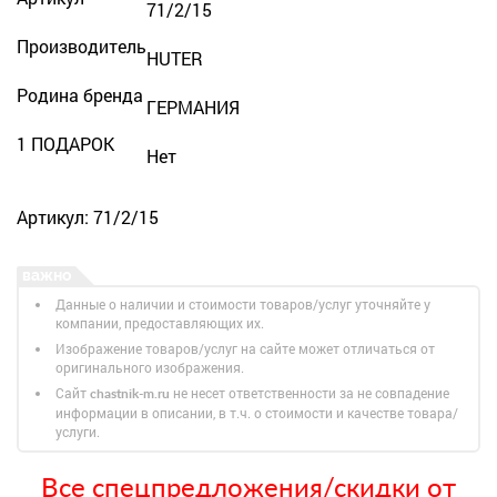
71/2/15
Производитель
HUTER
Родина бренда
ГЕРМАНИЯ
1 ПОДАРОК
Нет
Артикул: 71/2/15
Данные о наличии и стоимости товаров/услуг уточняйте у
компании, предоставляющих их.
Изображение товаров/услуг на сайте может отличаться от
оригинального изображения.
Сайт
не несет ответственности за не совпадение
chastnik-m.ru
информации в описании, в т.ч. о стоимости и качестве товара/
услуги.
Все спецпредложения/скидки от