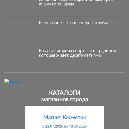
юным горожанам.
Безопасное лето в лагере «Голубь»!
В парке Гагарина спорт - это традиция,
которая живёт десятилетиями.
КАТАЛОГИ
магазинов города
Предыдущий
С
Магнит Косметик
c 22.07.2026 по 18.08.2026