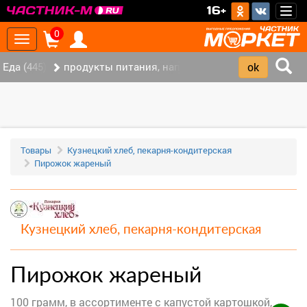
>
16+
Togg
navig
0
Toggle
navigation
Еда (445)
продукты питания, напитки (337)
Товары
Кузнецкий хлеб, пекарня-кондитерская
Пирожок жареный
Кузнецкий хлеб, пекарня-кондитерская
Пирожок жареный
100 грамм, в ассортименте с капустой картошкой,