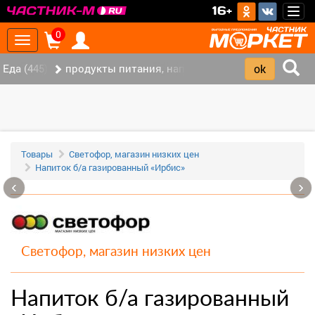
>
16+
Togg
navig
0
Toggle
navigation
Еда (445)
продукты питания, напитки (337)
Товары
Светофор, магазин низких цен
Напиток б/а газированный «Ирбис»
‹
›
Светофор, магазин низких цен
Напиток б/а газированный