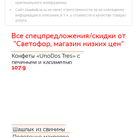
оригинального изображения.
Сайт
не несет ответственности за не совпадение
chastnik-m.ru
информации в описании, в т.ч. о стоимости и качестве товара/
услуги.
Все спецпредложения/скидки от
"Светофор, магазин низких цен"
Конфеты «UnoDos Tres» с
печеньем и карамелью
107.9
Шашлык из свинины
Полотенце махровое