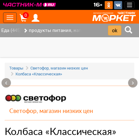
>
16+
Togg
navig
0
Toggle
navigation
Еда (445)
продукты питания, напитки (337)
Товары
Светофор, магазин низких цен
Колбаса «Классическая»
‹
›
Светофор, магазин низких цен
Колбаса «Классическая»