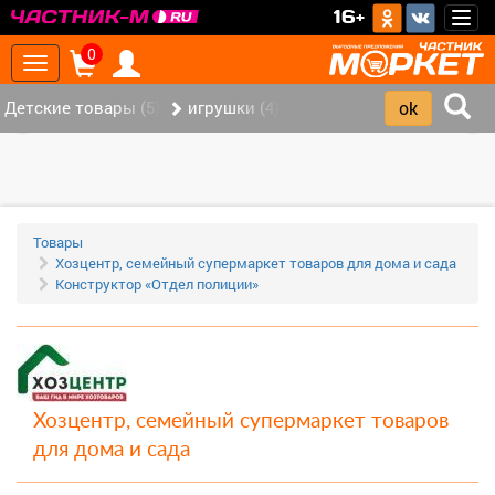
>
16+
Togg
navig
0
Toggle
navigation
Детские товары (5)
игрушки (4)
‹
›
Товары
Хозцентр, семейный супермаркет товаров для дома и сада
Конструктор «Отдел полиции»
Хозцентр, семейный супермаркет товаров
для дома и сада