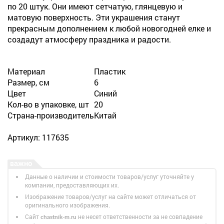
по 20 штук. Они имеют сетчатую, глянцевую и
матовую поверхность. Эти украшения станут
прекрасным дополнением к любой новогодней елке и
создадут атмосферу праздника и радости.
Материал
Пластик
Размер, см
6
Цвет
Синий
Кол-во в упаковке, шт
20
Страна-производитель
Китай
Артикул: 117635
Данные о наличии и стоимости товаров/услуг уточняйте у
компании, предоставляющих их.
Изображение товаров/услуг на сайте может отличаться от
оригинального изображения.
Сайт
не несет ответственности за не совпадение
chastnik-m.ru