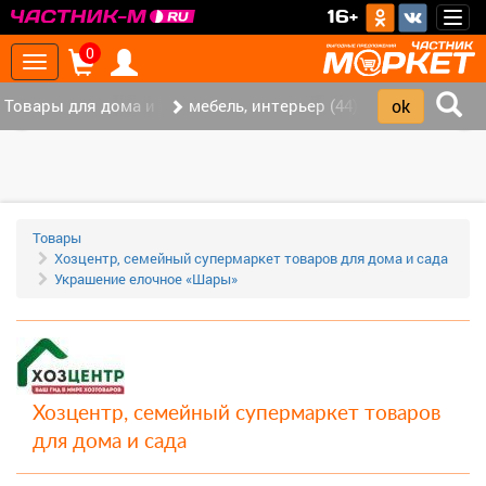
>
16+
Togg
navig
0
Toggle
navigation
Товары для дома и офиса (113)
мебель, интерьер (44)
‹
›
Товары
Хозцентр, семейный супермаркет товаров для дома и сада
Украшение елочное «Шары»
Хозцентр, семейный супермаркет товаров
для дома и сада