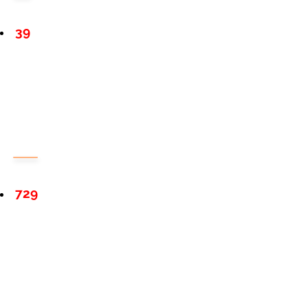
39
729