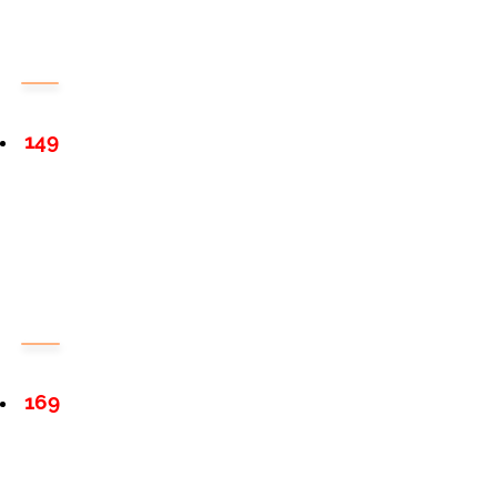
149
169