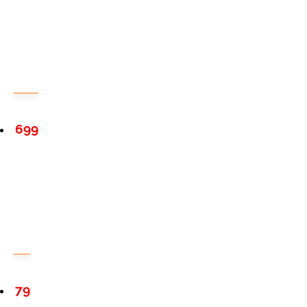
699
79