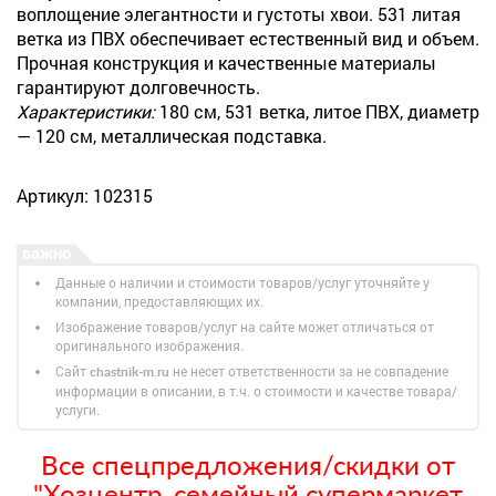
воплощение элегантности и густоты хвои. 531 литая
ветка из ПВХ обеспечивает естественный вид и объем.
Прочная конструкция и качественные материалы
гарантируют долговечность.
Характеристики:
180 см, 531 ветка, литое ПВХ, диаметр
— 120 см, металлическая подставка.
Артикул: 102315
Данные о наличии и стоимости товаров/услуг уточняйте у
компании, предоставляющих их.
Изображение товаров/услуг на сайте может отличаться от
оригинального изображения.
Сайт
не несет ответственности за не совпадение
chastnik-m.ru
информации в описании, в т.ч. о стоимости и качестве товара/
услуги.
Все спецпредложения/скидки от