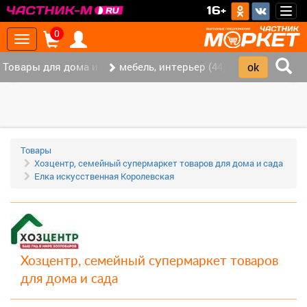
>
16+
Togg
navig
0
Toggle
navigation
Товары для дома и офиса (117)
мебель, интерьер (44)
‹
›
Товары
Хозцентр, семейный супермаркет товаров для дома и сада
Елка искусственная Королевская
Хозцентр, семейный супермаркет товаров
для дома и сада