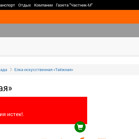
>
анспорт
Отдых
Компании
Газета "Частник-М"
сада
Елка искусственная «Таёжная»
ая»
я истек!.