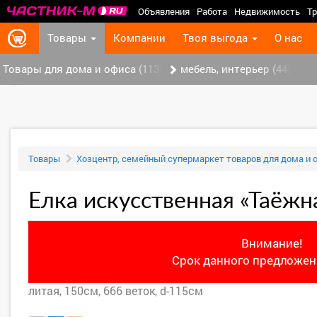
Объявления
Работа
Недвижимость
Тр
Товары
Компании
Твоя выгода
О нас
Товары для дома и офиса (113)
мебель, интерьер (44)
‹
Товары
Хозцентр, семейный супермаркет товаров для дома и 
Елка искусственная «Таёжн
Внимание!
Срок данного предложени
литая, 150см, 666 веток, d-115см