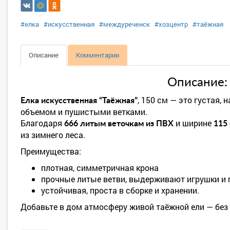
#елка
#искусственная
#междуреченск
#хозцентр
#таёжная
Описание
Комментарии
Описание:
, 150 см — это густая,
Елка искусственная “Таёжная”
объемом и пушистыми ветками.
Благодаря
и ширине
666 литым веточкам из ПВХ
115
из зимнего леса.
Преимущества:
плотная, симметричная крона
прочные литые ветви, выдерживают игрушки и 
устойчивая, проста в сборке и хранении.
Добавьте в дом атмосферу живой таёжной ели — без