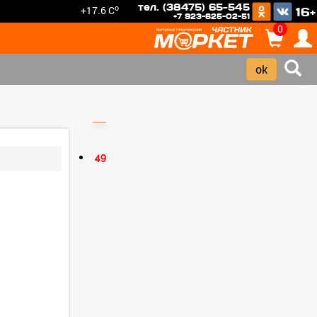
тел. (38475) 65-545
o
+17.6 C
16+
+7 923-625-02-51
0
›
49