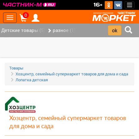
>
16+
Togg
navig
0
Toggle
navigation
Детские товары (5)
разное (1)
‹
›
Товары
Хозцентр, семейный супермаркет товаров для дома и сада
Лопатка детская
Хозцентр, семейный супермаркет товаров
для дома и сада