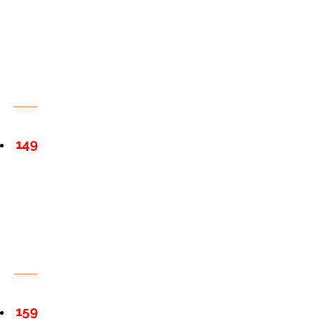
149
159