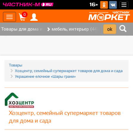
>
16+
Togg
navig
0
Toggle
navigation
Товары для дома и офиса (117)
мебель, интерьер (44)
‹
›
Товары
Хозцентр, семейный супермаркет товаров для дома и сада
Украшение елочное «Шары грани»
Хозцентр, семейный супермаркет товаров
для дома и сада