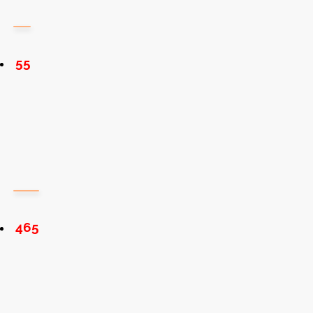
55
465