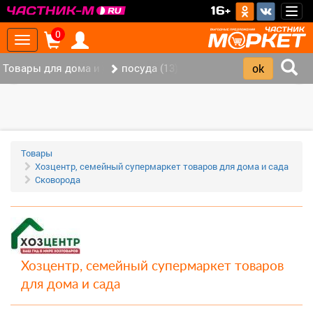
>
16+
Togg
navig
0
Toggle
navigation
Товары для дома и офиса (117)
посуда (13)
‹
›
Товары
Хозцентр, семейный супермаркет товаров для дома и сада
Сковорода
Хозцентр, семейный супермаркет товаров
для дома и сада