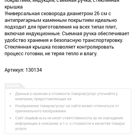
крышка
Универсальная сковорода диаметром 26 см с
антипригарным каменным покрытием идеально
подходит для приготовления на всех типах плит,
включая индукционные. Съемная ручка обеспечивает
удобство хранения и безопасную транспортировку.
Стеклянная крышка позволяет контролировать
процесс готовки, не теряя тепло и влагу.
Артикул: 130134
Данные о наличии и стоимости товаров/услуг уточняйте у
компании, предоставляющих их.
Изображение товаров/услуг на сайте может отличаться от
оригинального изображения.
Сайт
не несет ответственности за не совпадение
chastnik-m.ru
информации в описании, в т.ч. о стоимости и качестве товара/
услуги.