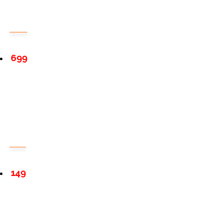
699
149