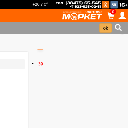
тел. (38475) 65-545
o
+26.7 C
16+
+7 923-625-02-51
0
›
39