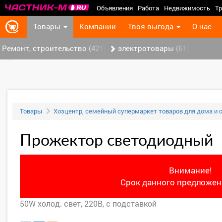
Объявления
Работа
Недвижимость
Тр
Товары
Компании
Твоя выгода
О нас
Ремонт, строительство (421)
электротовары (61)
‹
Товары
Хозцентр, семейный супермаркет товаров для дома и 
Прожектор светодиодный
Внимание!
Срок данного предложени
50W холод. свет, 220В, с подставкой