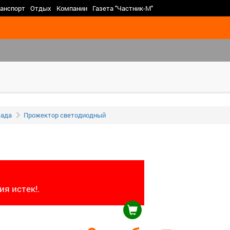
>
анспорт
Отдых
Компании
Газета "Частник-М"
сада
Прожектор светодиодный
я истек!.