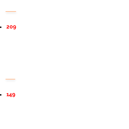
209
149