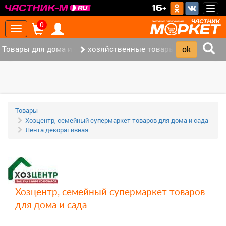
>
16+
Togg
navig
0
Toggle
navigation
Товары для дома и офиса (117)
хозяйственные товары (37)
‹
›
Товары
Хозцентр, семейный супермаркет товаров для дома и сада
Лента декоративная
Хозцентр, семейный супермаркет товаров
для дома и сада