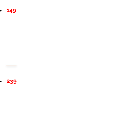
149
239