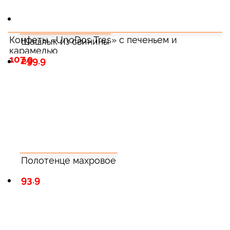
Конфеты «UnoDos Tres» с печеньем и
Шашлык из свинины
карамелью
107.9
299.9
Полотенце махровое
93.9