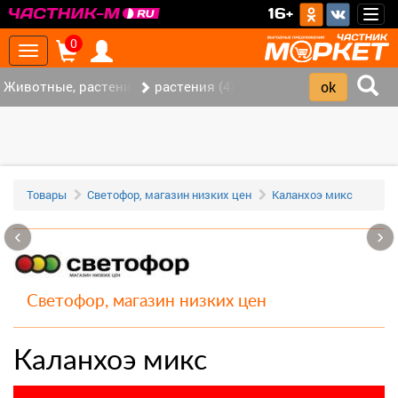
>
16+
Togg
navig
0
Toggle
navigation
Животные, растения (10)
растения (4)
Товары
Светофор, магазин низких цен
Каланхоэ микс
‹
›
Светофор, магазин низких цен
Каланхоэ микс