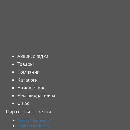
ТРЕБУЕТСЯ - ВОСПИТАТЕЛЬ Требования к кандидату:
Образование: Среднее профессиональное...
Подать объявление
Акции, скидки
Товары
Компании
Каталоги
Найди слона
Рекламодателям
О нас
Партнеры проекта:
Газета "Частник-М"
Сайт chastnik-m.ru