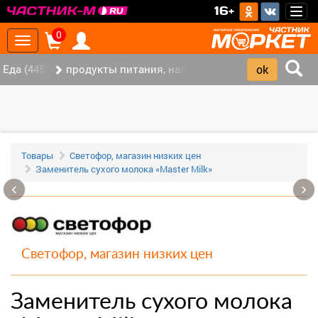
>
16+
Togg
navig
0
Toggle
navigation
Еда (445)
продукты питания, напитки (337)
Товары
Светофор, магазин низких цен
Заменитель сухого молока «Master Milk»
‹
›
Светофор, магазин низких цен
Заменитель сухого молока