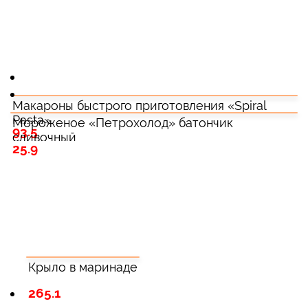
Макароны быстрого приготовления «Spiral
Pasta»
Мороженое «Петрохолод» батончик
93.5
сливочный
25.9
Крыло в маринаде
265.1