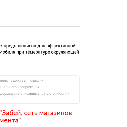
 предназначена для эффективной
томобиля при темературе окружающей
ании, предоставляющих их.
гинального изображения.
формации в описании, в т.ч. о стоимости и
Забей, сеть магазинов
мента"