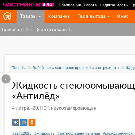
Объявления
Работа
Недвижимость
Тр
Товары
Компании
Твоя выгода
О нас
Транспорт (85)
автотовары (71)
Товары
Забей, сеть магазинов крепежа и инструмента
Жидк
‹
Жидкость стеклоомывающ
«Антилёд»
4 литра, -20, ПЭТ, низкозамерзающая
#авто2025
#жидкость
#антиобледенительная
#междуреченск