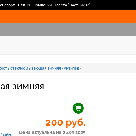
>
анспорт
Отдых
Компании
Газета "Частник-М"
ость стеклоомывающая зимняя «Антилёд»
ая зимняя
200
руб.
Цена актуальна на 26.09.2025
#забей