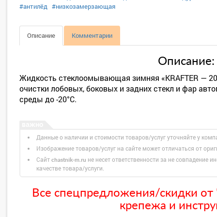
#антилёд
#низкозамерзающая
Описание
Комментарии
Описание:
Жидкость стеклоомывающая зимняя «KRAFTER — 20»
очистки лобовых, боковых и задних стекл и фар ав
среды до -20°С.
Данные о наличии и стоимости товаров/услуг уточняйте у комп
Изображение товаров/услуг на сайте может отличаться от ори
Сайт
не несет ответственности за не совпадение ин
chastnik-m.ru
качестве товара/услуги.
Все спецпредложения/скидки от "
крепежа и инстру