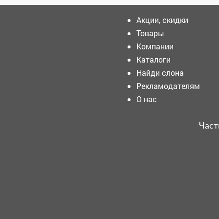
Акции, скидки
Товары
Компании
Туристический бизнес
Кузбасса присоединился к
Каталоги
программе поддержки
Найди слона
участников СВО и их семей.
Рекламодателям
«Распадская» опровергла
О нас
информацию о найме
иностранцев на кузбасские
шахты
Част
Этнографический парк в
деревне Шанда стал
центром проведения
областного телеутского
национального праздника
Единства «Теле-Каан-2026»!
В Мариинске сотрудники
Госавтоинспекции провели
профилактическую беседу
с водителями