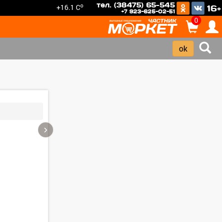
тел. (38475) 65-545
o
+16.1 C
16+
+7 923-625-02-51
0
›