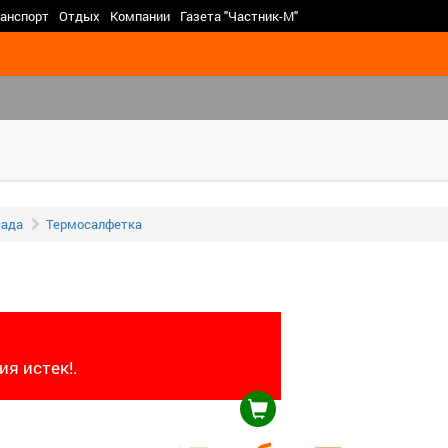
>
анспорт
Отдых
Компании
Газета "Частник-М"
сада
Термосалфетка
я истек!.