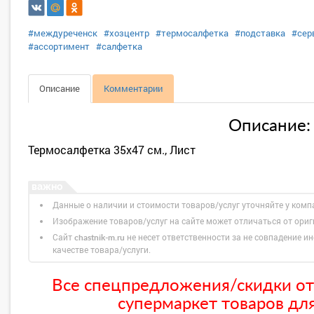
#междуреченск
#хозцентр
#термосалфетка
#подставка
#сер
#ассортимент
#салфетка
Описание
Комментарии
Описание:
Термосалфетка 35х47 см., Лист
Данные о наличии и стоимости товаров/услуг уточняйте у комп
Изображение товаров/услуг на сайте может отличаться от ори
Сайт
не несет ответственности за не совпадение ин
chastnik-m.ru
качестве товара/услуги.
Все спецпредложения/скидки от
супермаркет товаров для