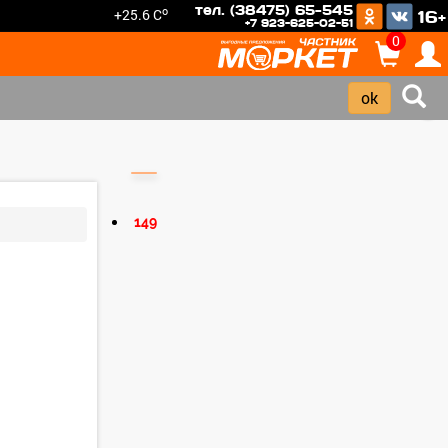
тел. (38475) 65-545
o
+25.6 C
16+
+7 923-625-02-51
0
›
149