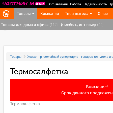
Объявления
Работа
Недвижимость
Тр
Товары
Компании
Твоя выгода
О нас
Товары для дома и офиса (117)
мебель, интерьер (44)
‹
Товары
Хозцентр, семейный супермаркет товаров для дома и 
Термосалфетка
Внимание!
Срок данного предложени
Термосалфетка