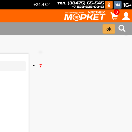
тел. (38475) 65-545
o
+24.4 C
16+
+7 923-625-02-51
0
›
7