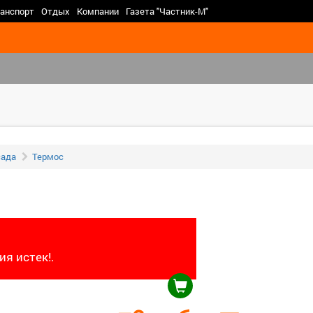
>
анспорт
Отдых
Компании
Газета "Частник-М"
сада
Термос
я истек!.