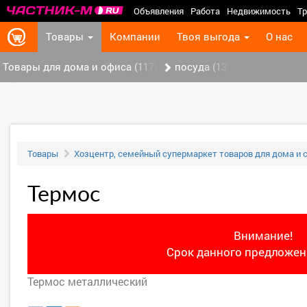
Объявления
Работа
Недвижимость
Тр
Товары
Компании
Твоя выгода
О нас
Товары для дома и офиса (117)
посуда (13)
‹
Товары
Хозцентр, семейный супермаркет товаров для дома и 
Термос
Внимание!
Срок данного предложени
Термос металлический