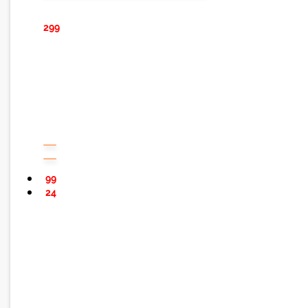
299
99
24