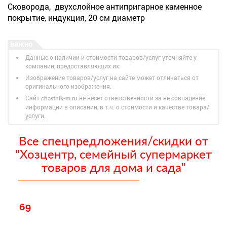
Сковорода, двухслойное антипригарное каменное
покрытие, индукция, 20 см диаметр
Данные о наличии и стоимости товаров/услуг уточняйте у
компании, предоставляющих их.
Изображение товаров/услуг на сайте может отличаться от
оригинального изображения.
Сайт
не несет ответственности за не совпадение
chastnik-m.ru
информации в описании, в т.ч. о стоимости и качестве товара/
услуги.
Все спецпредложения/скидки от
"Хозцентр, семейный супермаркет
товаров для дома и сада"
69