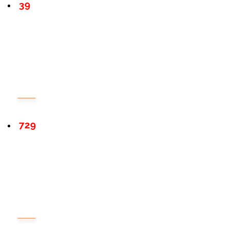
39
729