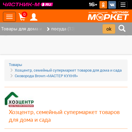
>
16+
Togg
navig
0
Toggle
navigation
Товары для дома и офиса (117)
посуда (13)
‹
›
Товары
Хозцентр, семейный супермаркет товаров для дома и сада
Сковорода Brown «МАСТЕР КУХНЯ»
Хозцентр, семейный супермаркет товаров
для дома и сада