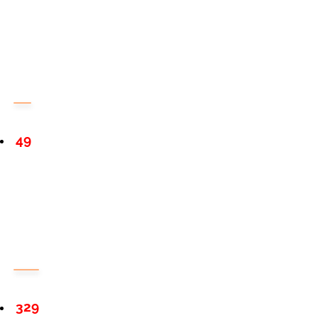
49
329