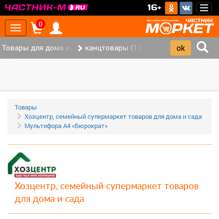
>
16+
Togg
navig
0
Toggle
navigation
Товары для дома и офиса (117)
канцтовары (13)
‹
›
Товары
Хозцентр, семейный супермаркет товаров для дома и сада
Мультифора А4 «Бюрократ»
Хозцентр, семейный супермаркет товаров
для дома и сада