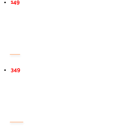
149
349