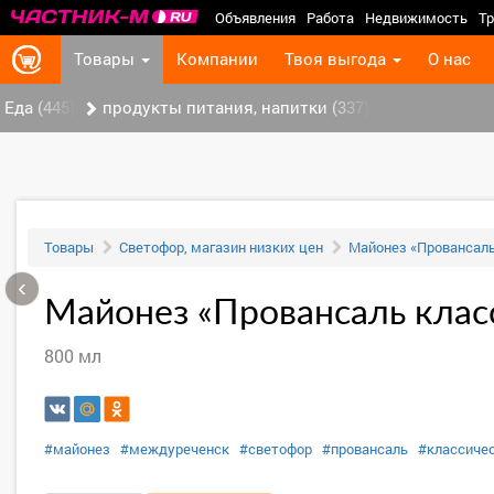
Объявления
Работа
Недвижимость
Тр
Товары
Компании
Твоя выгода
О нас
Еда (445)
продукты питания, напитки (337)
Товары
Светофор, магазин низких цен
Майонез «Провансаль
‹
Майонез «Провансаль клас
800 мл
#майонез
#междуреченск
#светофор
#провансаль
#классиче