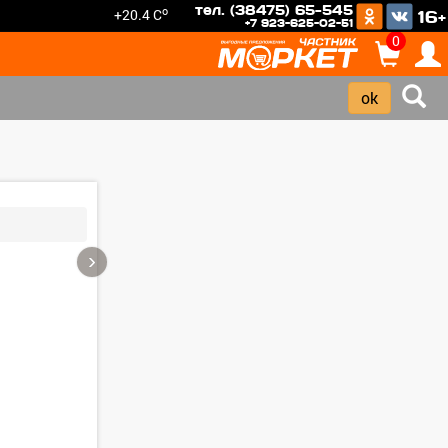
тел. (38475) 65-545
o
+20.4 C
16+
+7 923-625-02-51
0
›
Зарегистрироватья.