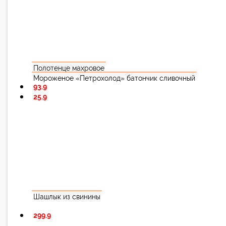
Полотенце махровое
Мороженое «Петрохолод» батончик сливочный
93.9
25.9
Шашлык из свинины
299.9