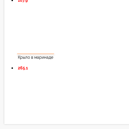
107.9
Крыло в маринаде
265.1