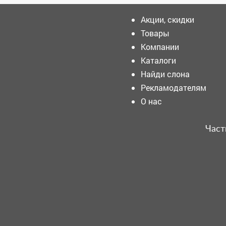
Акции, скидки
Товары
Компании
Смены по 12 часов: в
Кузбассе меняют правила
Каталоги
труда для водителей
Найди слона
Рекламодателям
Внимание! Помогите найти
О нас
человека!
Част
Сроки открытия музейно-
театрального комплекса в
Кемерове опять сдвинулись
Жуткое ночное ДТП в
Кемерове попало на видео:
что с пострадавшими