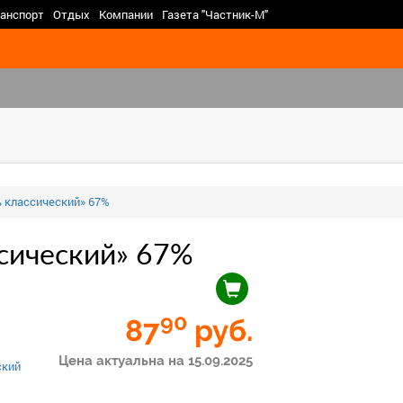
>
анспорт
Отдых
Компании
Газета "Частник-М"
 классический» 67%
сический» 67%
90
87
руб.
Цена актуальна на 15.09.2025
ский