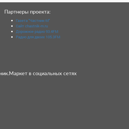
Партнеры проекта:
Газета "Частник-М"
Сайт chastnik-m.ru
Дорожное радио 93.4FM
Радио для двоих 105.3FM
ник.Маркет в социальных сетях