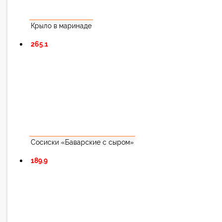
Крыло в маринаде
265.1
Сосиски «Баварские с сыром»
189.9