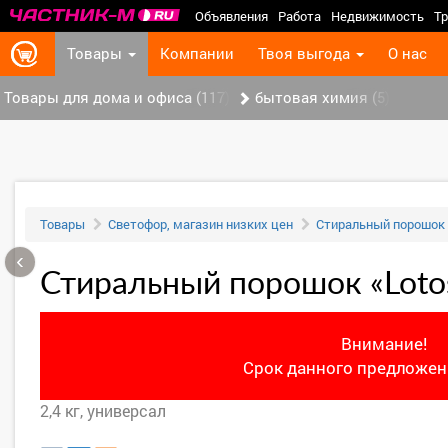
Объявления
Работа
Недвижимость
Тр
Товары
Компании
Твоя выгода
О нас
Товары для дома и офиса (117)
бытовая химия (5)
Товары
Светофор, магазин низких цен
Стиральный порошок 
‹
Стиральный порошок «Loto
Внимание!
Срок данного предложени
2,4 кг, универсал