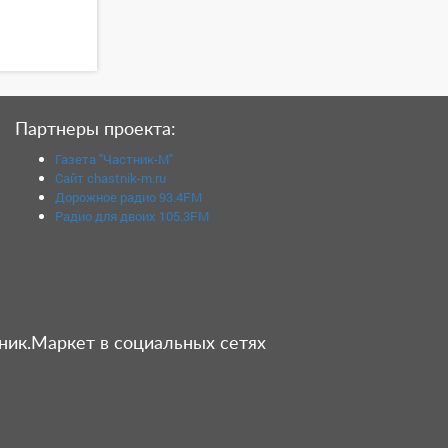
Партнеры проекта:
Газета "Частник-М"
Сайт chastnik-m.ru
Дорожное радио 93.4FM
Радио для двоих 105.3FM
ник.Маркет в социальных сетях