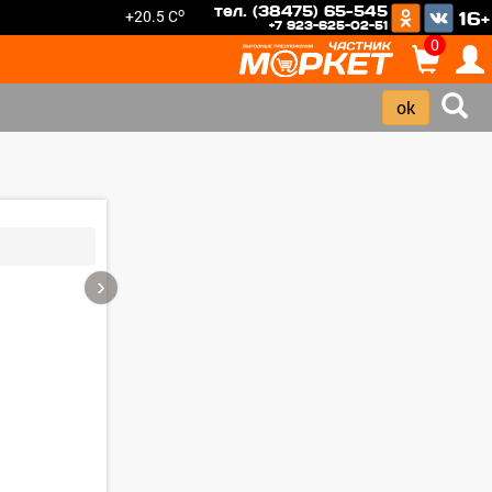
тел. (38475) 65-545
o
+20.5 C
16+
+7 923-625-02-51
0
›
Зарегистрироватья.