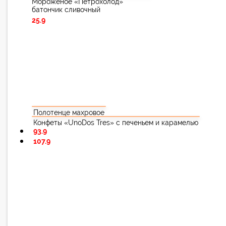
Мороженое «Петрохолод»
батончик сливочный
25.9
Полотенце махровое
Конфеты «UnoDos Tres» с печеньем и карамелью
93.9
107.9