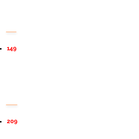
149
209