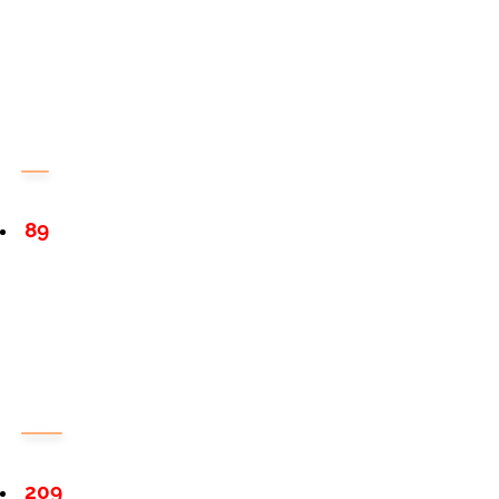
89
209