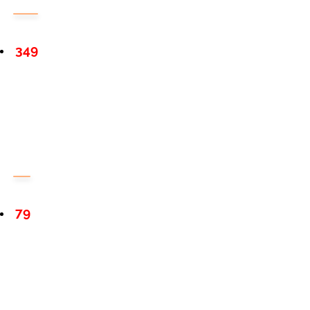
349
79