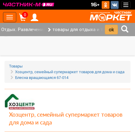
>
16+
Togg
navig
0
Toggle
navigation
Отдых. Развлечения. Спорт. (32)
товары для отдыха и туризма (19)
‹
›
Товары
Хозцентр, семейный супермаркет товаров для дома и сада
Блесна вращающаяся 67-014
Хозцентр, семейный супермаркет товаров
для дома и сада