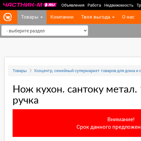
Объявления
Работа
Недвижимость
Тр
Товары
Компании
Твоя выгода
О нас
‹
Товары
Хозцентр, семейный супермаркет товаров для дома и 
Нож кухон. сантоку метал.
ручка
Внимание!
Срок данного предложени