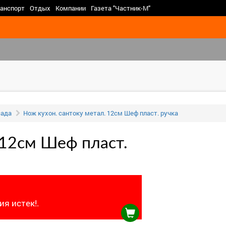
>
анспорт
Отдых
Компании
Газета "Частник-М"
сада
Нож кухон. сантоку метал. 12см Шеф пласт. ручка
 12см Шеф пласт.
я истек!.