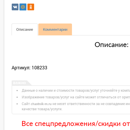
Описание
Комментарии
Описание:
Артикул: 108233
Данные о наличии и стоимости товаров/услуг уточняйте у комп
Изображение товаров/услуг на сайте может отличаться от ори
Сайт
не несет ответственности за не совпадение ин
chastnik-m.ru
качестве товара/услуги.
Все спецпредложения/скидки от