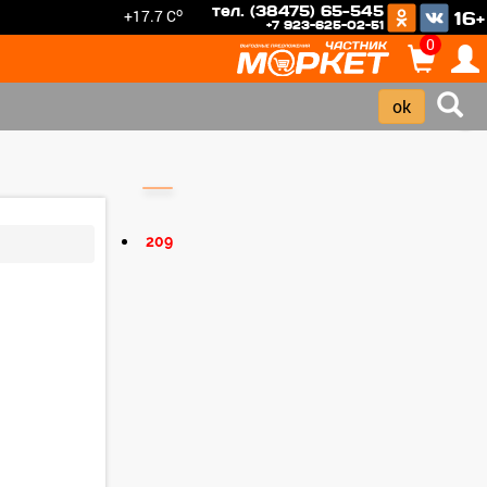
тел. (38475) 65-545
o
+17.7 C
16+
+7 923-625-02-51
0
›
209