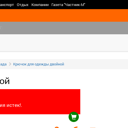
>
анспорт
Отдых
Компании
Газета "Частник-М"
7)
сада
Крючок для одежды двойной
ой
я истек!.