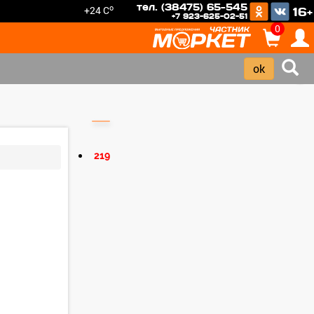
тел. (38475) 65-545
o
+24 C
16+
+7 923-625-02-51
0
›
219