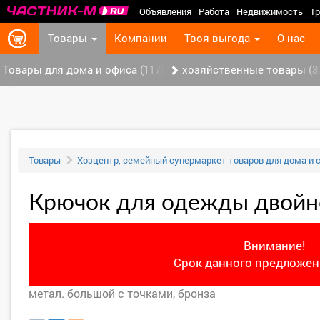
Объявления
Работа
Недвижимость
Тр
Товары
Компании
Твоя выгода
О нас
Товары для дома и офиса (117)
хозяйственные товары (3
‹
Товары
Хозцентр, семейный супермаркет товаров для дома и 
Крючок для одежды двойн
Внимание!
Срок данного предложени
метал. большой с точками, бронза