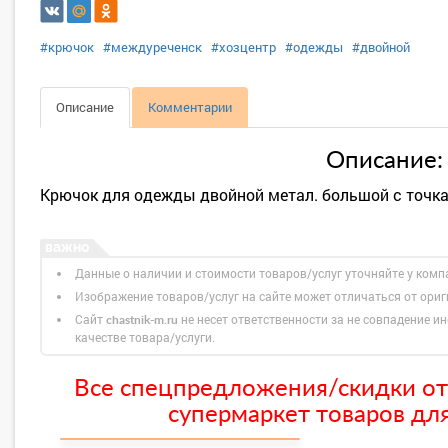
#крючок
#междуреченск
#хозцентр
#одежды
#двойной
Описание
Комментарии
Описание:
Крючок для одежды двойной метал. большой с точк
Данные о наличии и стоимости товаров/услуг уточняйте у комп
Изображение товаров/услуг на сайте может отличаться от ори
Сайт
не несет ответственности за не совпадение ин
chastnik-m.ru
качестве товара/услуги.
Все спецпредложения/скидки от
супермаркет товаров для