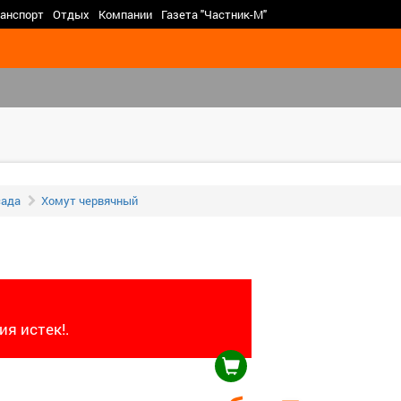
>
анспорт
Отдых
Компании
Газета "Частник-М"
сада
Хомут червячный
я истек!.