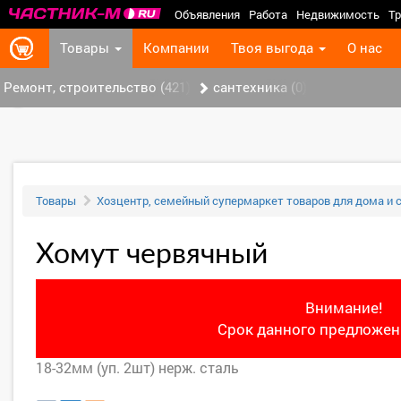
Объявления
Работа
Недвижимость
Тр
Товары
Компании
Твоя выгода
О нас
Ремонт, строительство (421)
сантехника (0)
‹
Товары
Хозцентр, семейный супермаркет товаров для дома и 
Хомут червячный
Внимание!
Срок данного предложени
18-32мм (уп. 2шт) нерж. сталь