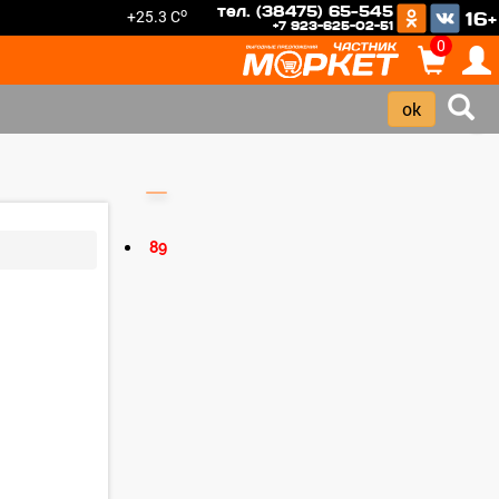
тел. (38475) 65-545
o
+25.3 C
16+
+7 923-625-02-51
0
›
89