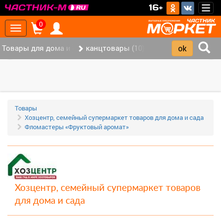
>
16+
Togg
navig
0
Toggle
navigation
Товары для дома и офиса (113)
канцтовары (10)
‹
›
Товары
Хозцентр, семейный супермаркет товаров для дома и сада
Фломастеры «Фруктовый аромат»
Хозцентр, семейный супермаркет товаров
для дома и сада