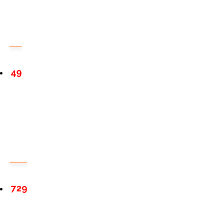
49
729