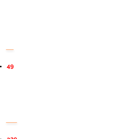
49
329