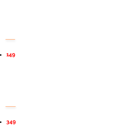
149
349