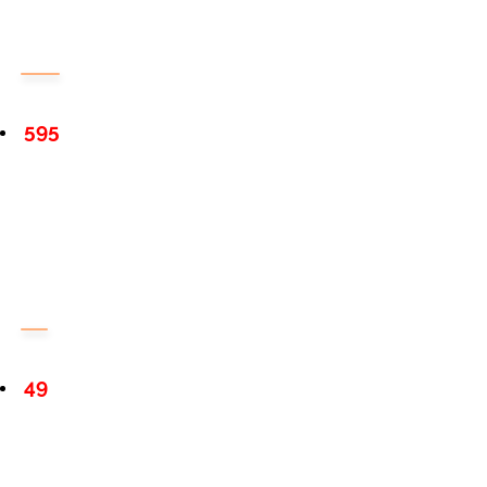
595
49