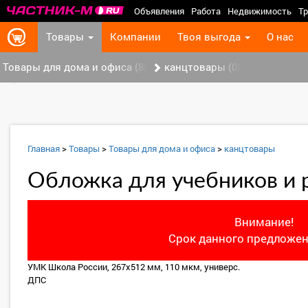
Объявления
Работа
Недвижимость
Тр
Товары
Компании
Твоя выгода
О нас
Товары для дома и офиса (8)
канцтовары (0)
‹
Главная
>
Товары
>
Товары для дома и офиса
>
канцтовары
Обложка для учебников и 
Внимание!
Срок данного предложен
УМК Школа России, 267х512 мм, 110 мкм, универс.
ДПС