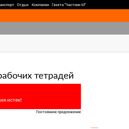
>
анспорт
Отдых
Компании
Газета "Частник-М"
рабочих тетрадей
ия истек!
Постоянное предложение