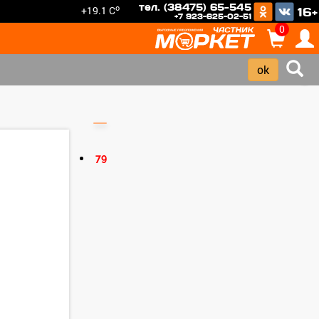
тел. (38475) 65-545
o
+19.1 C
16+
+7 923-625-02-51
0
›
79