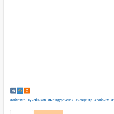
#обложка
#учебников
#междуреченск
#хозцентр
#рабочих
#