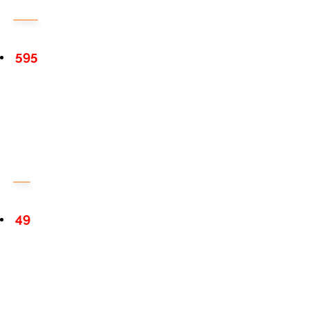
595
49