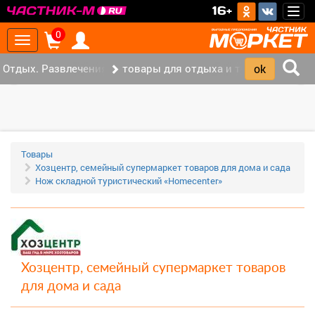
>
16+
Togg
navig
0
Toggle
navigation
Отдых. Развлечения. Спорт. (31)
товары для отдыха и туризма (18)
‹
›
Товары
Хозцентр, семейный супермаркет товаров для дома и сада
Нож складной туристический «Homecenter»
Хозцентр, семейный супермаркет товаров
для дома и сада