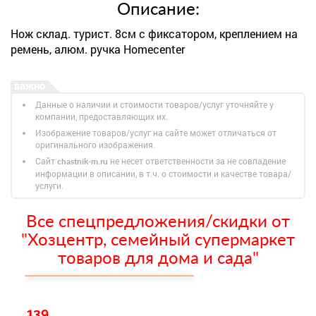
Описание:
Нож склад. турист. 8см с фиксатором, креплением на
ремень, алюм. ручка Homecenter
Данные о наличии и стоимости товаров/услуг уточняйте у
компании, предоставляющих их.
Изображение товаров/услуг на сайте может отличаться от
оригинального изображения.
Сайт
не несет ответственности за не совпадение
chastnik-m.ru
информации в описании, в т.ч. о стоимости и качестве товара/
услуги.
Все спецпредложения/скидки от
"Хозцентр, семейный супермаркет
товаров для дома и сада"
139