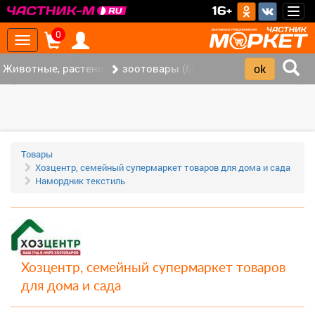
>
16+
Togg
navig
0
Toggle
navigation
Животные, растения (10)
зоотовары (6)
‹
›
Товары
Хозцентр, семейный супермаркет товаров для дома и сада
Намордник текстиль
Хозцентр, семейный супермаркет товаров
для дома и сада