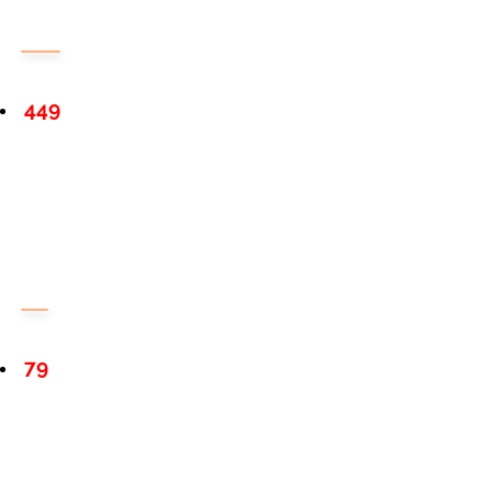
449
79