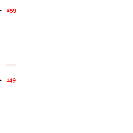
259
149