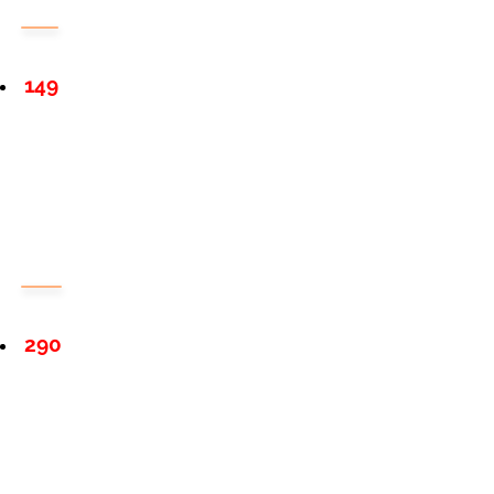
149
290