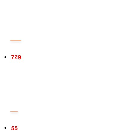
729
55