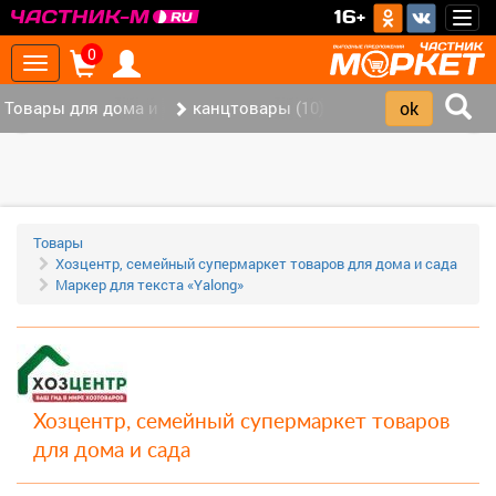
>
16+
Togg
navig
0
Toggle
navigation
Товары для дома и офиса (115)
канцтовары (10)
‹
›
Товары
Хозцентр, семейный супермаркет товаров для дома и сада
Маркер для текста «Yalong»
Хозцентр, семейный супермаркет товаров
для дома и сада