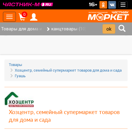
>
16+
Togg
navig
0
Toggle
navigation
Товары для дома и офиса (113)
канцтовары (10)
‹
›
Товары
Хозцентр, семейный супермаркет товаров для дома и сада
Гуашь
Хозцентр, семейный супермаркет товаров
для дома и сада