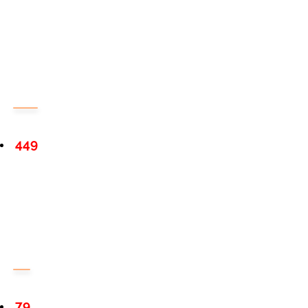
449
79