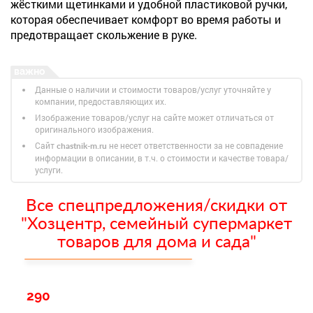
жёсткими щетинками и удобной пластиковой ручки,
которая обеспечивает комфорт во время работы и
предотвращает скольжение в руке.
Данные о наличии и стоимости товаров/услуг уточняйте у
компании, предоставляющих их.
Изображение товаров/услуг на сайте может отличаться от
оригинального изображения.
Сайт
не несет ответственности за не совпадение
chastnik-m.ru
информации в описании, в т.ч. о стоимости и качестве товара/
услуги.
Все спецпредложения/скидки от
"Хозцентр, семейный супермаркет
товаров для дома и сада"
290