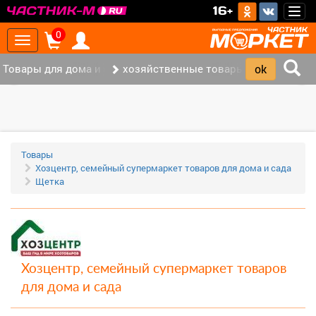
>
16+
Togg
navig
0
Toggle
navigation
Товары для дома и офиса (113)
хозяйственные товары (36)
‹
›
Товары
Хозцентр, семейный супермаркет товаров для дома и сада
Щетка
Хозцентр, семейный супермаркет товаров
для дома и сада