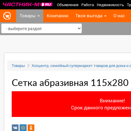
Объявления
Работа
Недвижимость
Тр
Товары
Компании
Твоя выгода
О нас
‹
Товары
Хозцентр, семейный супермаркет товаров для дома и 
Сетка абразивная 115х280 
Внимание!
Срок данного предложени