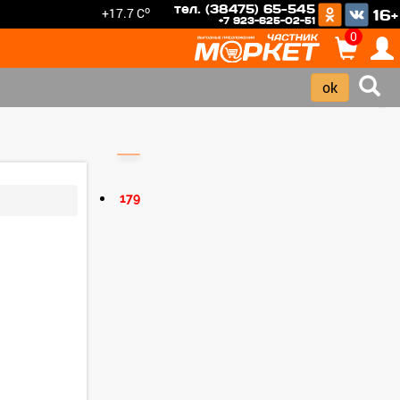
тел. (38475) 65-545
o
+17.7 C
16+
+7 923-625-02-51
0
›
179