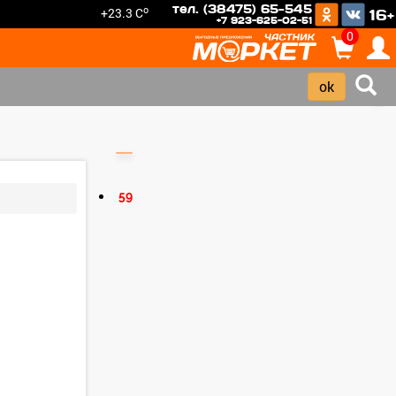
тел. (38475) 65-545
o
+23.3 C
16+
+7 923-625-02-51
0
›
59