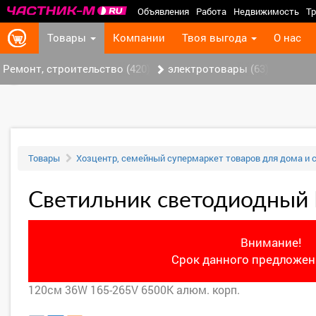
Объявления
Работа
Недвижимость
Тр
Товары
Компании
Твоя выгода
О нас
Ремонт, строительство (420)
электротовары (63)
‹
Товары
Хозцентр, семейный супермаркет товаров для дома и 
Светильник светодиодный
Внимание!
Срок данного предложени
120см 36W 165-265V 6500К алюм. корп.