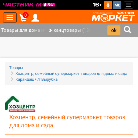
>
16+
Togg
navig
0
Toggle
navigation
Товары для дома и офиса (117)
канцтовары (13)
‹
›
Товары
Хозцентр, семейный супермаркет товаров для дома и сада
Карандаш ч/г Вырубка
Хозцентр, семейный супермаркет товаров
для дома и сада